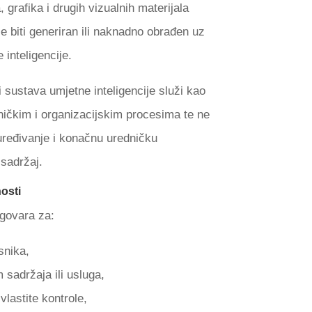
a, grafika i drugih vizualnih materijala
e biti generiran ili naknadno obrađen uz
inteligencije.
 i sustava umjetne inteligencije služi kao
ničkim i organizacijskim procesima te ne
 uređivanje i konačnu uredničku
 sadržaj.
osti
govara za:
snika,
sadržaja ili usluga,
lastite kontrole,