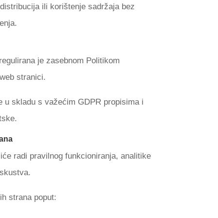
istribucija ili korištenje sadržaja bez
enja.
regulirana je zasebnom Politikom
web stranici.
e u skladu s važećim GDPR propisima i
tske.
rana
će radi pravilnog funkcioniranja, analitike
iskustva.
ćih strana poput: