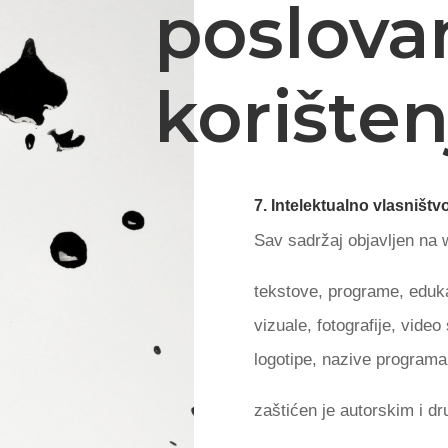
poslovan
korišten
7. Intelektualno vlasništv
Sav sadržaj objavljen na w
tekstove, programe, eduka
vizuale, fotografije, video
logotipe, nazive programa,
zaštićen je autorskim i dr