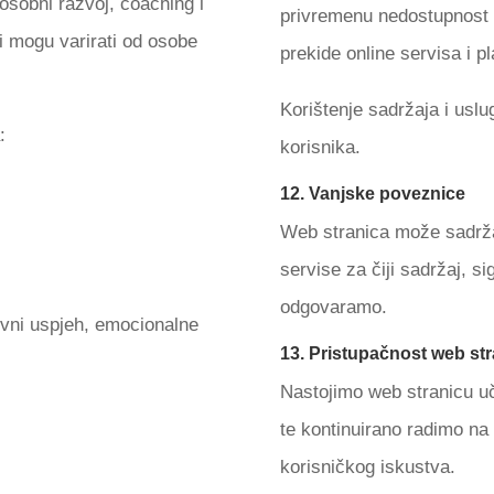
osobni razvoj, coaching i
privremenu nedostupnost 
ti mogu varirati od osobe
prekide online servisa i pl
Korištenje sadržaja i uslu
:
korisnika.
12. Vanjske poveznice
Web stranica može sadrža
servise za čiji sadržaj, si
odgovaramo.
ovni uspjeh, emocionalne
13. Pristupačnost web str
Nastojimo web stranicu uč
te kontinuirano radimo na p
korisničkog iskustva.