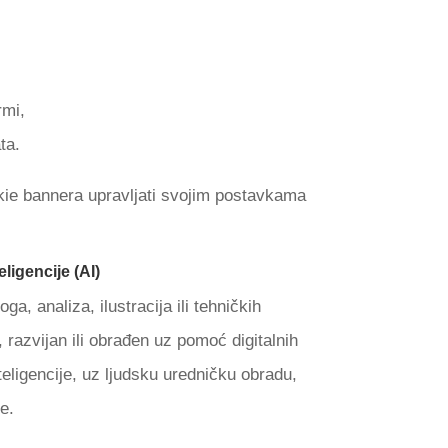
rmi,
ta.
ie bannera upravljati svojim postavkama
ligencije (AI)
oga, analiza, ilustracija ili tehničkih
, razvijan ili obrađen uz pomoć digitalnih
teligencije, uz ljudsku uredničku obradu,
e.