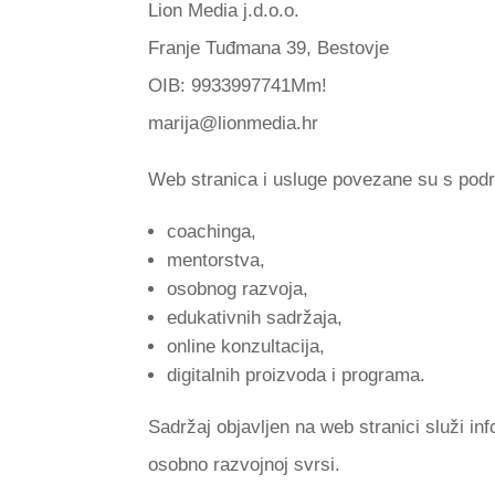
Lion Media j.d.o.o.
Franje Tuđmana 39, Bestovje
OIB: 9933997741Mm!
marija@lionmedia.hr
Web stranica i usluge povezane su s podr
coachinga,
mentorstva,
osobnog razvoja,
edukativnih sadržaja,
online konzultacija,
digitalnih proizvoda i programa.
Sadržaj objavljen na web stranici služi inf
osobno razvojnoj svrsi.