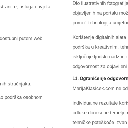
Dio ilustrativnih fotografij
ranice, usluga i uvjeta
objavljenih na portalu mož
pomoć tehnologija umjetne 
Korištenje digitalnih alata
i dostupni putem web
podrška u kreativnim, teh
isključuje ljudski nadzor,
odgovornost za objavljeni
11. Ograničenje odgovorn
nih stručnjaka.
MarijaKlasicek.com ne od
 kao podrška osobnom
individualne rezultate kori
odluke donesene temeljem 
tehničke poteškoće izvan v