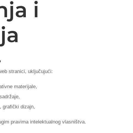
ja i
ja
o
eb stranici, uključujući:
tivne materijale,
 sadržaje,
 grafički dizajn,
ugim pravima intelektualnog vlasništva.