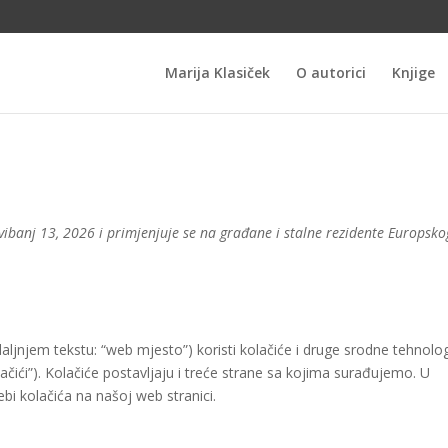
Marija Klasiček
O autorici
Knjige
svibanj 13, 2026 i primjenjuje se na građane i stalne rezidente Europsko
aljnjem tekstu: “web mjesto”) koristi kolačiće i druge srodne tehnolog
lačići”). Kolačiće postavljaju i treće strane sa kojima surađujemo. U
 kolačića na našoj web stranici.