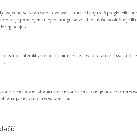
lje zajedno sa stranicama ove web-stranice i koju vaš preglednik sp
Informacije pohranjene u njima mogu se vratiti na naše poslužitelje ili 
edećeg posjeta.
a pravilno i interaktivno funkcioniranje naše web-stranice. Ovaj kod s
aju.
teksta ili slike na web stranici koji se koristi za praćenje prometa na we
a pohranjuju se pomoću web-pratilica.
lačići