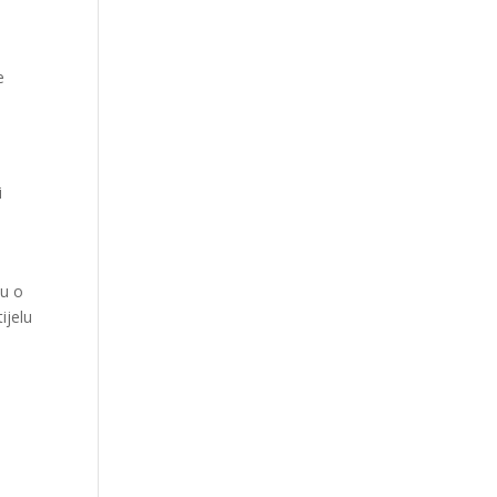
e
i
bu o
ijelu