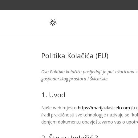
Politika Kolačića (EU)
Ova Politika kolačića posljednji je put ažurirana 
gospodarskog prostora i Švicarske.
1. Uvod
Naše web mjesto
https://marijaklasicek.com
(u d
(radi praktičnosti sve tehnologije nazivaju se “ko
donjem dokumentu obavještavamo vas o upotrebi
2. Što su kolačići?