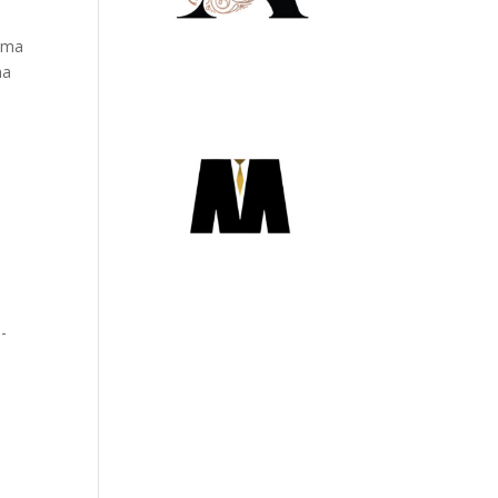
rema
na
e
b-