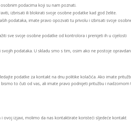
m osobnim podacima koji su nam poznati.
viti, izbrisati ili blokirati svoje osobne podatke kad god želite.
ih podataka, imate pravo opozvati tu privolu i izbrisati svoje osobn
iti sve svoje osobne podatke od kontrolora i prenijeti ih u cijelosti
di svojih podataka. U skladu smo s tim, osim ako ne postoje opravdan
ogledajte podatke za kontakt na dnu politike kolačića. Ako imate prituž
ismo to čuti od vas, ali imate pravo podnijeti pritužbu i nadzornom t
ća i ovoj izjavi, molimo da nas kontaktirate koristeći sljedeće kontakt