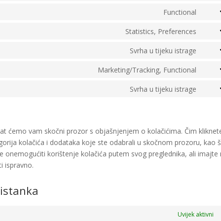
servi
analy
to
Functional
posts
Cons
servi
view-
to
Statistics, Preferences
twitt
count
Cons
servi
to
Svrha u tijeku istrage
comp
Cons
servi
to
Marketing/Tracking, Functional
brizy
Cons
servi
to
Svrha u tijeku istrage
jetpa
Cons
servi
to
face
servi
razn
azat ćemo vam skočni prozor s objašnjenjem o kolačićima. Čim kliknet
egorija kolačića i dodataka koje ste odabrali u skočnom prozoru, kao 
e onemogućiti korištenje kolačića putem svog preglednika, ali imajte
i ispravno.
ristanka
Uvijek aktivni