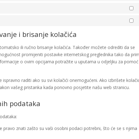
St
Ma
nje i brisanje kolačića
automatsko ili ručno brisanje kolačića. Također možete odrediti da se
e mogućnost promijeniti postavke internetskog preglednika tako da pri
informacije o ovim opcijama potražite u uputama u odjeljku za pomoć
spravno raditi ako su svi kolačići onemogućeni. Ako izbrišete kolači
nakon vašeg pristanka kada ponovno posjetite našu web stranicu.
nih podataka
podataka:
 pravo znati zašto su vaši osobni podaci potrebni, što će se s njima