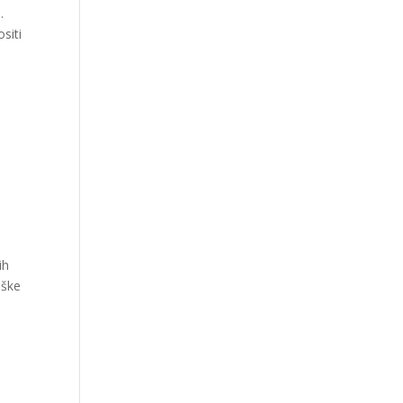
.
siti
e
ih
nške