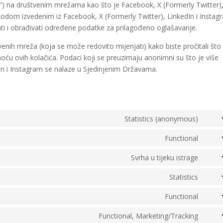
 “tweet”) na društvenim mrežama kao što je Facebook, X (Formerly Twitter)
kodom izvedenim iz Facebook, X (Formerly Twitter), LinkedIn i Instag
ati i obrađivati određene podatke za prilagođeno oglašavanje.
venih mreža (koja se može redovito mijenjati) kako biste pročitali što
u ovih kolačića. Podaci koji se preuzimaju anonimni su što je više
In i Instagram se nalaze u Sjedinjenim Državama.
Statistics (anonymous)
Cons
to
Functional
Cons
servi
to
Svrha u tijeku istrage
elem
Cons
servi
to
Statistics
word
Cons
servi
to
Functional
under
Cons
servi
const
to
Functional, Marketing/Tracking
googl
Cons