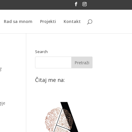
Rad sa mnom
Projekti
Kontakt
Search
g
Čitaj me na:
ije