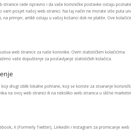
eb-stranice rade ispravno i da vaše korisničke postavke ostaju poznate
 vam posjet našoj web-stranici. Na taj način ne morate više puta uno
, na primjer, artikli ostaju u vašoj košarici dok ne platite. Ove kolačić
skustva web stranice za naše korisnike. Ovim statističkim kolačićima
žimo vaše dopuštenje za postavljanje statističkih kolačića.
ćenje
lo koji drugi oblik lokalne pohrane, koji se koriste za stvaranje korisničk
snika na ovoj web-stranici ili na nekoliko web-stranica u slične marketi
cebook, X (Formerly Twitter), LinkedIn i Instagram za promicanje web